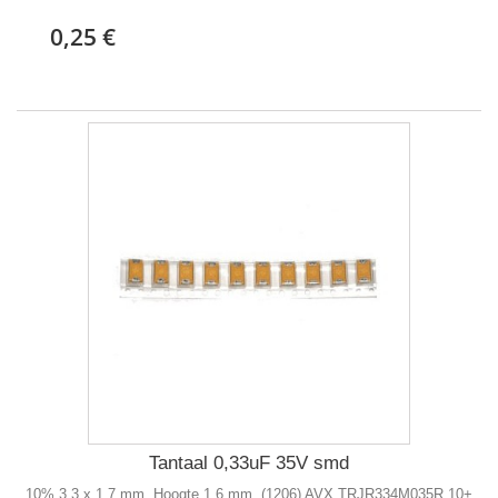
0,25 €
Tantaal 0,33uF 35V smd
10% 3,3 x 1,7 mm, Hoogte 1,6 mm (1206) AVX TRJR334M035R 10+