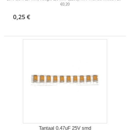
€0,20
0,25 €
Tantaal 0,47uF 25V smd