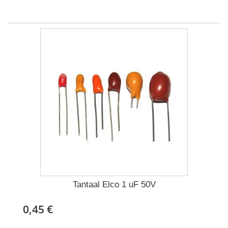
Tantaal Elco 1 uF 50V
0,45 €