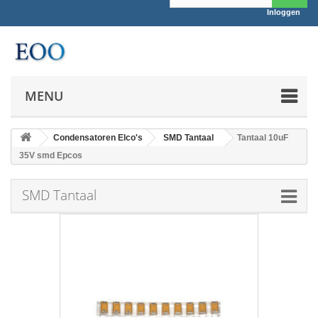
Inloggen
MENU
Condensatoren Elco's
SMD Tantaal
Tantaal 10uF
35V smd Epcos
SMD Tantaal