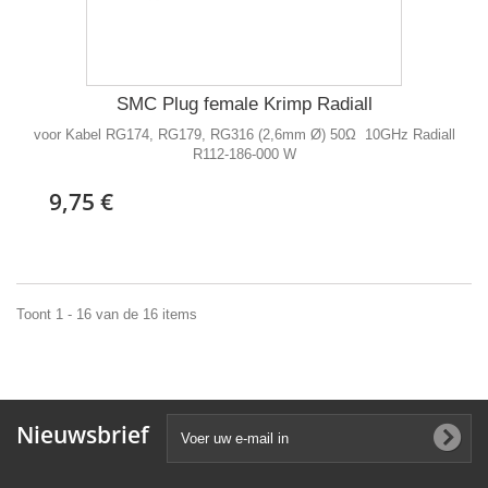
SMC Plug female Krimp Radiall
voor Kabel RG174, RG179, RG316 (2,6mm Ø) 50Ω 10GHz Radiall
R112-186-000 W
9,75 €
Toont 1 - 16 van de 16 items
Nieuwsbrief