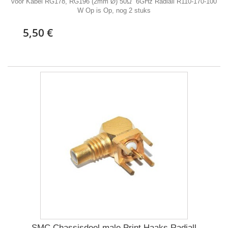
voor Kabel RG178, RG196 (2mm Ø) 50Ω 6GHz Radiall R110-170-100
W Op is Op, nog 2 stuks
5,50 €
SMC Chassisdeel male Print Haaks Radiall