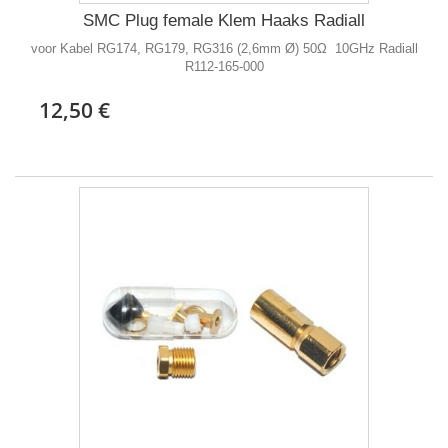
SMC Plug female Klem Haaks Radiall
voor Kabel RG174, RG179, RG316 (2,6mm Ø) 50Ω 10GHz Radiall
R112-165-000
12,50 €