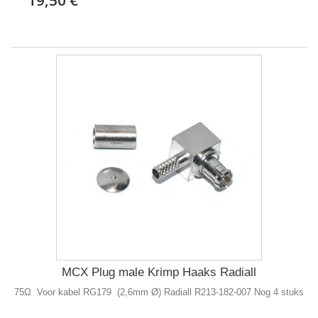
MCX Plug male Krimp Haaks Radiall
75Ω Voor kabel RG179 (2,6mm Ø) Radiall R213-182-007 Nog 4 stuks