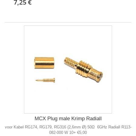
7,25 €
MCX Plug male Krimp Radiall
voor Kabel RG174, RG179, RG316 (2,6mm Ø) 50Ω 6GHz Radiall R113-
082-000 W 10+ €5,00