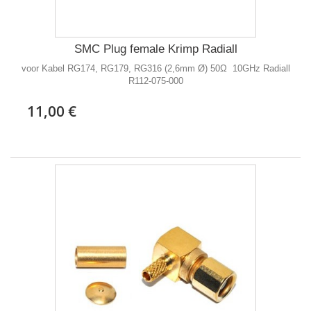
SMC Plug female Krimp Radiall
voor Kabel RG174, RG179, RG316 (2,6mm Ø) 50Ω 10GHz Radiall
R112-075-000
11,00 €