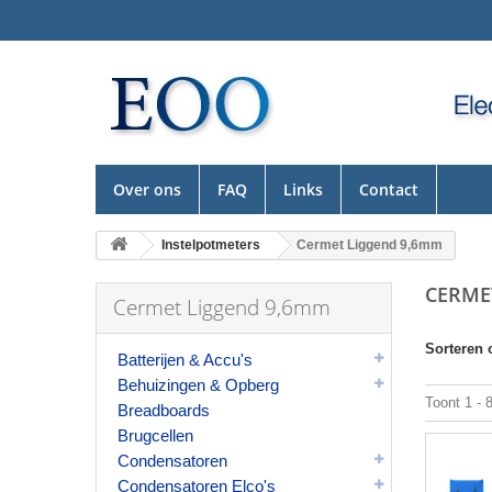
Over ons
FAQ
Links
Contact
Instelpotmeters
Cermet Liggend 9,6mm
CERME
Cermet Liggend 9,6mm
Sorteren 
Batterijen & Accu's
Behuizingen & Opberg
Toont 1 - 
Breadboards
Brugcellen
Condensatoren
Condensatoren Elco's