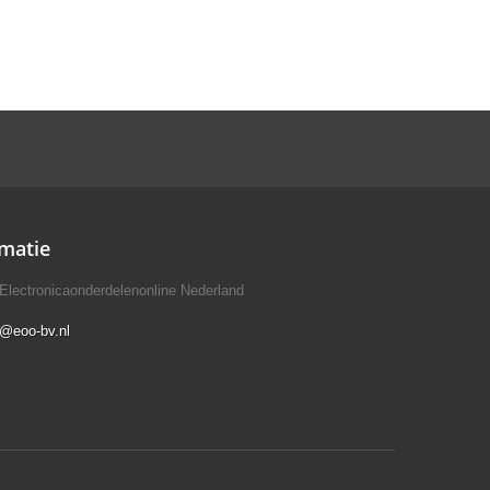
matie
Electronicaonderdelenonline Nederland
o@eoo-bv.nl