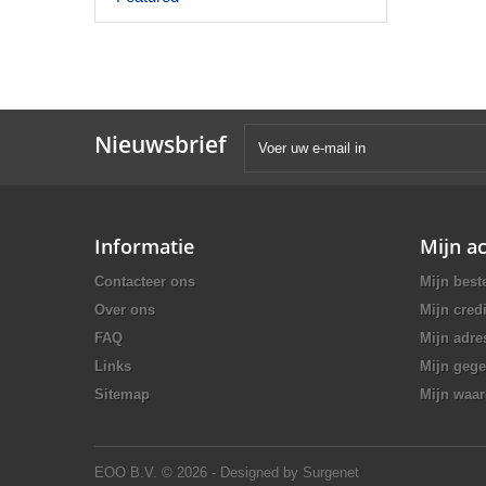
Nieuwsbrief
Informatie
Mijn a
Contacteer ons
Mijn best
Over ons
Mijn credi
FAQ
Mijn adre
Links
Mijn geg
Sitemap
Mijn waa
EOO B.V.
© 2026 - Designed by Surgenet