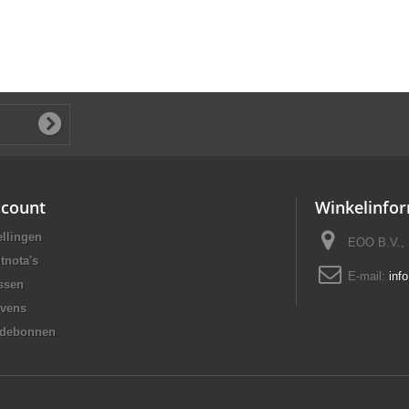
ccount
Winkelinfor
ellingen
EOO B.V., 
tnota's
E-mail:
inf
ssen
evens
rdebonnen