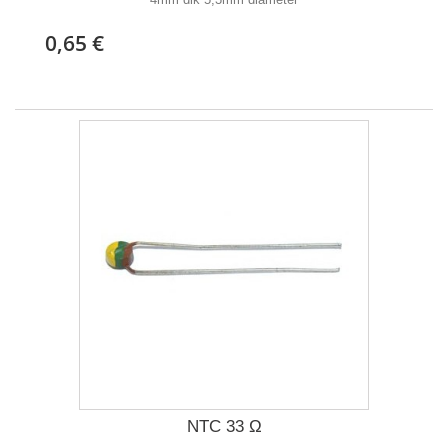
0,65 €
NTC 33 Ω