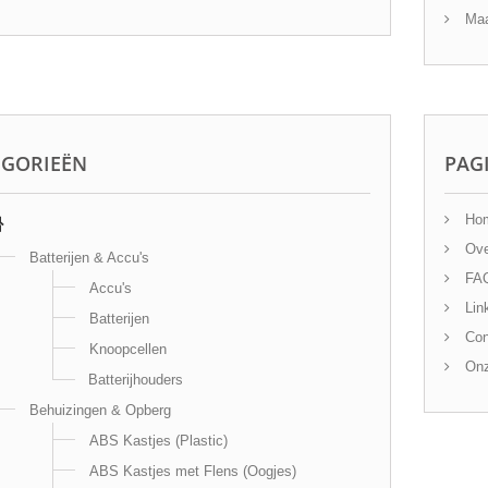
Maa
EGORIEËN
PAG
Ho
Ove
Batterijen & Accu's
FA
Accu's
Lin
Batterijen
Con
Knoopcellen
Onz
Batterijhouders
Behuizingen & Opberg
ABS Kastjes (Plastic)
ABS Kastjes met Flens (Oogjes)