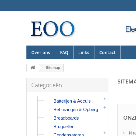
Over ons
FAQ
Links
Contact
Sitemap
SITEM
Categorieën
Batterijen & Accu's
Behuizingen & Opberg
ONZ
Breadboards
Brugcellen
Nieu
Condensatoren