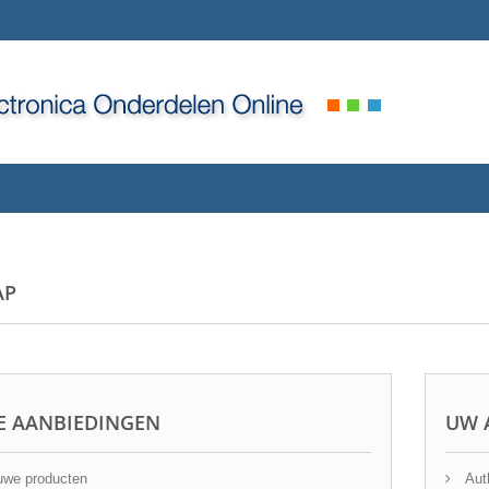
AP
E AANBIEDINGEN
UW 
we producten
Auth