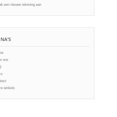
k een nieuwe rekening aan
INA'S
me
r ons
Q
ks
tact
e winkels