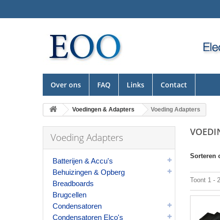
Over ons
FAQ
Links
Contact
Voedingen & Adapters
Voeding Adapters
VOEDI
Voeding Adapters
Sorteren 
Batterijen & Accu's
Behuizingen & Opberg
Toont 1 - 
Breadboards
Brugcellen
Condensatoren
Condensatoren Elco's