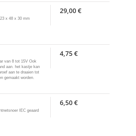
29,00 €
123 x 48 x 30 mm
4,75 €
aar van 8 tot 15V Ook
and aan. het kastje kan
oef aan te draaien tot
pen gemaakt worden.
6,50 €
htnetsnoer IEC geaard