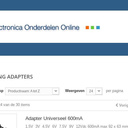
NG ADAPTERS
op
Weergeven
per pagina
Productnaam: A tot Z
24
24 van de 30 items
Vori
Adapter Universeel 600mA
1,5V 3V 4,5V 6V 7,5V 9V 12Vdc 600mA max 92 x 63 mm