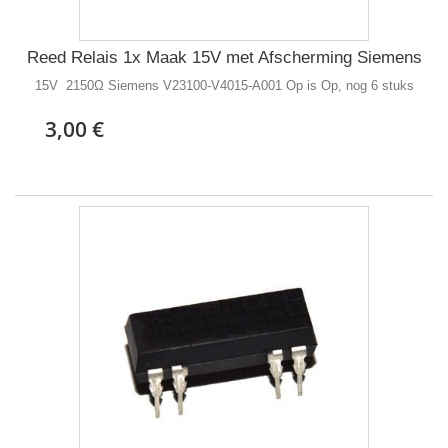
Reed Relais 1x Maak 15V met Afscherming Siemens
15V 2150Ω Siemens V23100-V4015-A001 Op is Op, nog 6 stuks
3,00 €