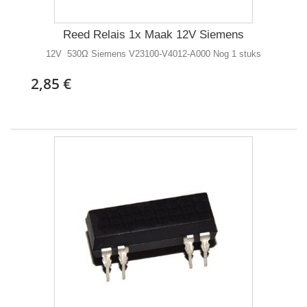
Reed Relais 1x Maak 12V Siemens
12V 530Ω Siemens V23100-V4012-A000 Nog 1 stuks
2,85 €