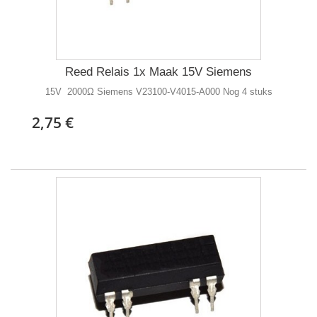
Reed Relais 1x Maak 15V Siemens
15V 2000Ω Siemens V23100-V4015-A000 Nog 4 stuks
2,75 €