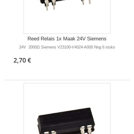
Reed Relais 1x Maak 24V Siemens
24V 2000Ω Siemens V23100-V4024-A000 Nog 6 stuks
2,70 €