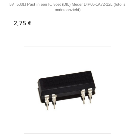
5V 500Ω Past in een IC voet (DIL) Meder DIP05-1A72-12L (foto is
onderaanzicht)
2,75 €