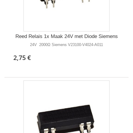
Reed Relais 1x Maak 24V met Diode Siemens
24V 2000Ω Siemens V23100-V4024-A011
2,75 €