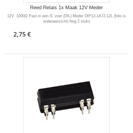
Reed Relais 1x Maak 12V Meder
12V 1000Ω Past in een IC voet (DIL) Meder DIP12-1A72-12L (foto is
onderaanzicht) Nog 2 stuks
2,75 €