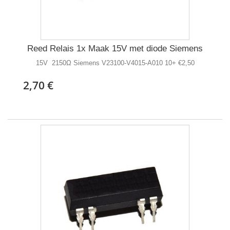
Reed Relais 1x Maak 15V met diode Siemens
15V 2150Ω Siemens V23100-V4015-A010 10+ €2,50
2,70 €