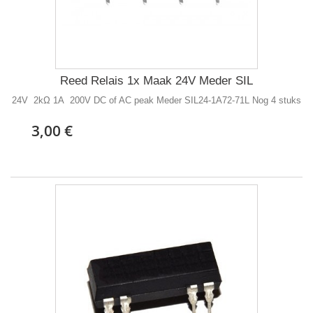
Reed Relais 1x Maak 24V Meder SIL
24V 2kΩ 1A 200V DC of AC peak Meder SIL24-1A72-71L Nog 4 stuks
3,00 €