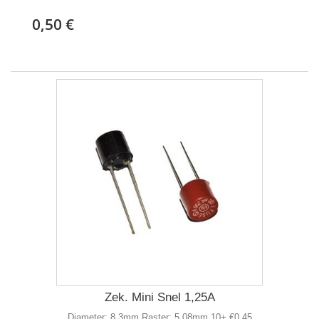
0,50 €
Zek. Mini Snel 1,25A
Diameter: 8,3mm Raster: 5,08mm 10+ €0,45