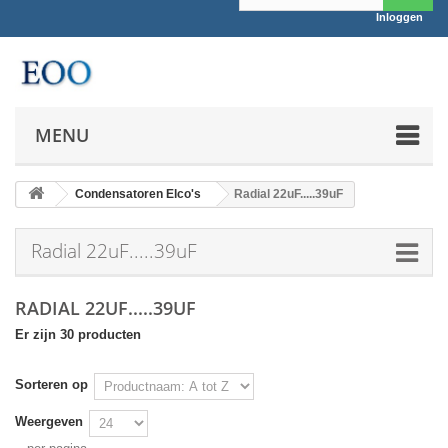
Inloggen
MENU
Condensatoren Elco's
Radial 22uF.....39uF
Radial 22uF.....39uF
RADIAL 22UF.....39UF
Er zijn 30 producten
Sorteren op
Weergeven