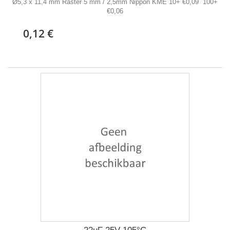
Ø5,3 x 11,4 mm Raster 5 mm / 2,5mm Nippon KME 10+ €0,09 100+
€0,06
0,12 €