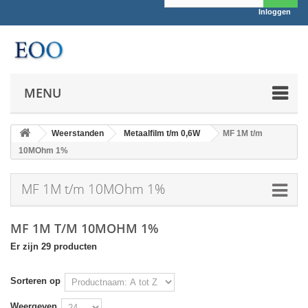
Inloggen
MENU
Weerstanden
Metaalfilm t/m 0,6W
MF 1M t/m
10MOhm 1%
MF 1M t/m 10MOhm 1%
MF 1M T/M 10MOHM 1%
Er zijn 29 producten
Sorteren op
Weergeven