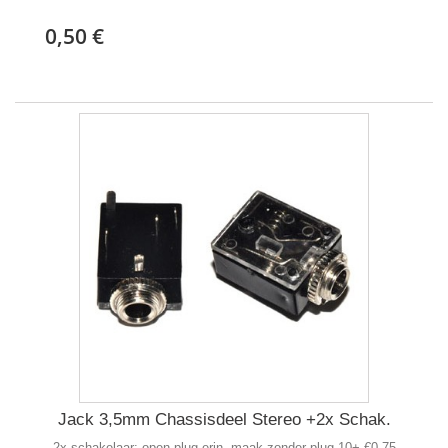
0,50 €
Jack 3,5mm Chassisdeel Stereo +2x Schak.
2x schakelaar: open plug erin, maak zonder plug 10+ €0,75