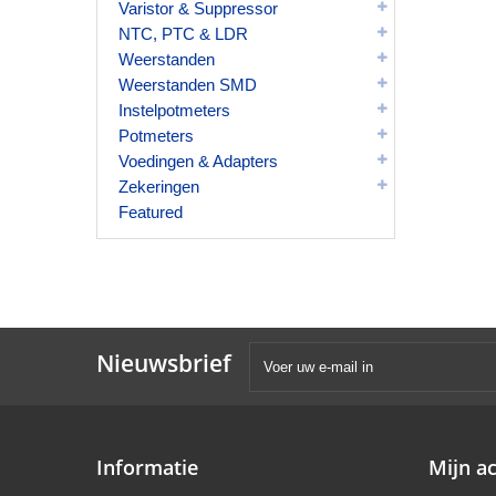
Varistor & Suppressor
NTC, PTC & LDR
Weerstanden
Weerstanden SMD
Instelpotmeters
Potmeters
Voedingen & Adapters
Zekeringen
Featured
Nieuwsbrief
Informatie
Mijn a