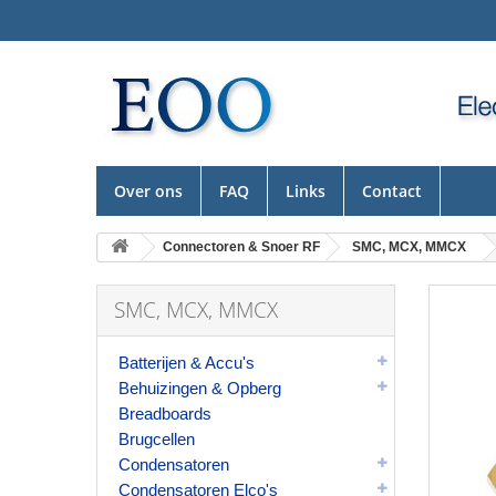
Over ons
FAQ
Links
Contact
Connectoren & Snoer RF
SMC, MCX, MMCX
SMC, MCX, MMCX
Batterijen & Accu's
Behuizingen & Opberg
Breadboards
Brugcellen
Condensatoren
Condensatoren Elco's