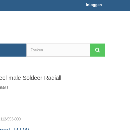
Inloggen
el male Soldeer Radiall
64/U
112-553-000