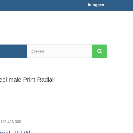
Inloggen
l male Print Radiall
112-426-000