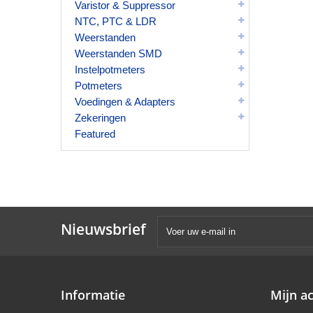
Varistor & Suppressor
NTC, PTC & LDR
Weerstanden
Weerstanden SMD
Instelpotmeters
Potmeters
Voedingen & Adapters
Zekeringen
Featured
Nieuwsbrief
Informatie
Mijn a