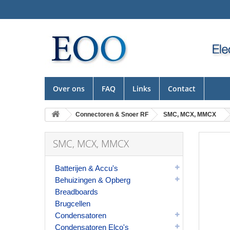
Over ons
FAQ
Links
Contact
Connectoren & Snoer RF
SMC, MCX, MMCX
SMC, MCX, MMCX
Batterijen & Accu's
Behuizingen & Opberg
Breadboards
Brugcellen
Condensatoren
Condensatoren Elco's