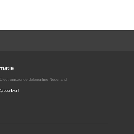
matie
Electronicaonderdelenonline Nederland
o@eoo-bv.nl