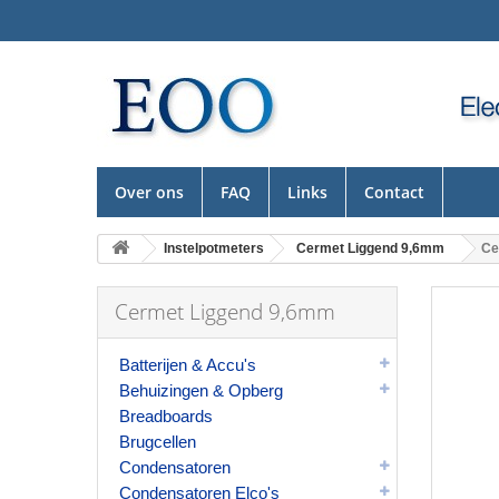
Over ons
FAQ
Links
Contact
Instelpotmeters
Cermet Liggend 9,6mm
Ce
Cermet Liggend 9,6mm
Batterijen & Accu's
Behuizingen & Opberg
Breadboards
Brugcellen
Condensatoren
Condensatoren Elco's