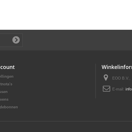
ccount
Winkelinfor
ellingen
EOO B.V., 
tnota's
E-mail:
inf
ssen
evens
rdebonnen