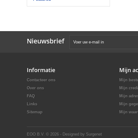
Nieuwsbrief
Informatie
Mijn a
Contacteer ons
Mijn best
Over ons
Mijn credi
FAQ
Mijn adre
Links
Mijn geg
Sitemap
Mijn waa
EOO B.V.
© 2026 - Designed by Surgenet