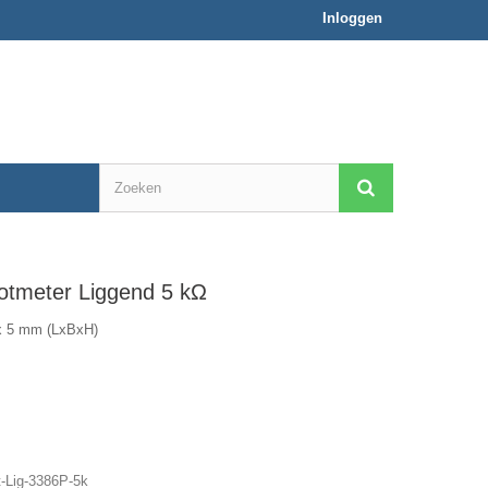
Inloggen
otmeter Liggend 5 kΩ
 x 5 mm (LxBxH)
-Lig-3386P-5k