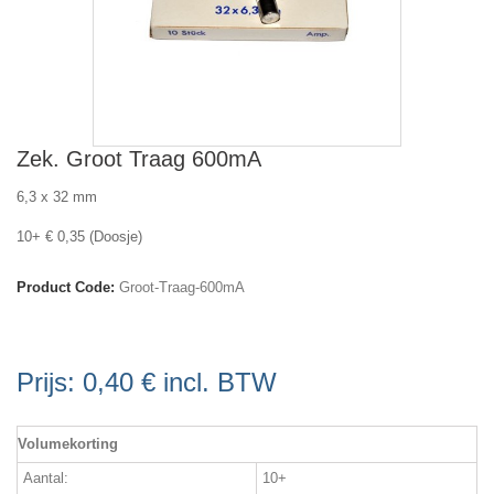
Zek. Groot Traag 600mA
6,3 x 32 mm
10+ € 0,35 (Doosje)
Product Code:
Groot-Traag-600mA
Prijs:
0,40 €
incl. BTW
Volumekorting
Aantal:
10+