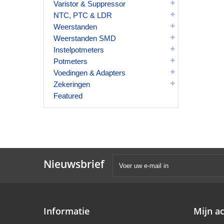
Varistor & Suppressor
NTC, PTC & LDR
Weerstanden
Weerstanden SMD
Instelpotmeters
Potmeters
Voedingen & Adapters
Zekeringen
Featured
Nieuwsbrief
Informatie
Mijn a