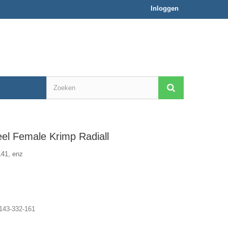
Inloggen
el Female Krimp Radiall
141, enz
143-332-161