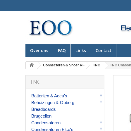
Over ons
FAQ
Links
Contact
Connectoren & Snoer RF
TNC
TNC Chassis
TNC
Batterijen & Accu's
Behuizingen & Opberg
Breadboards
Brugcellen
Condensatoren
Condensatoren Elco's