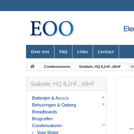
Over ons
FAQ
Links
Contact
Condensatoren
Stabiele, HQ 8,2nF...68nF
H
Stabiele, HQ 8,2nF...68nF
Batterijen & Accu's
Behuizingen & Opberg
Breadboards
Brugcellen
Condensatoren
Voor Motor