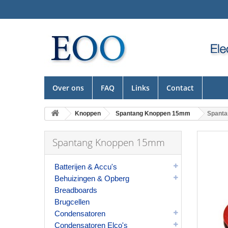
Over ons
FAQ
Links
Contact
Knoppen
Spantang Knoppen 15mm
Spanta
Spantang Knoppen 15mm
Batterijen & Accu's
Behuizingen & Opberg
Breadboards
Brugcellen
Condensatoren
Condensatoren Elco's