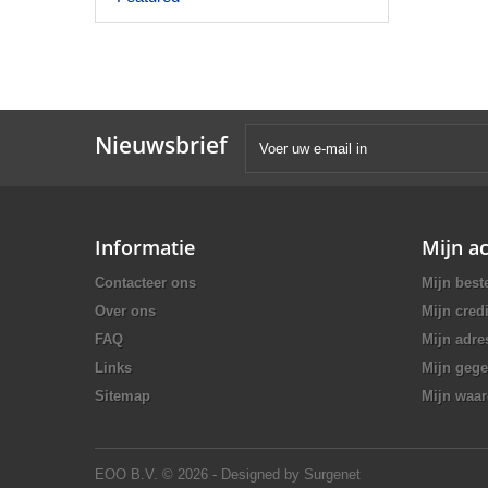
Nieuwsbrief
Informatie
Mijn a
Contacteer ons
Mijn best
Over ons
Mijn credi
FAQ
Mijn adre
Links
Mijn geg
Sitemap
Mijn waa
EOO B.V.
© 2026 - Designed by Surgenet