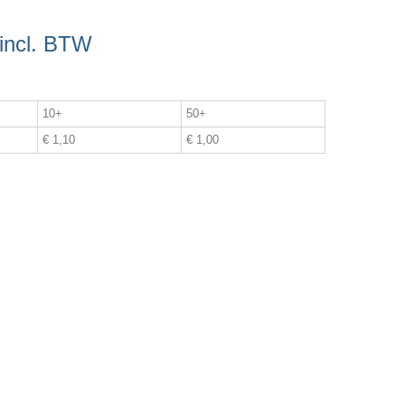
incl. BTW
10+
50+
€ 1,10
€ 1,00