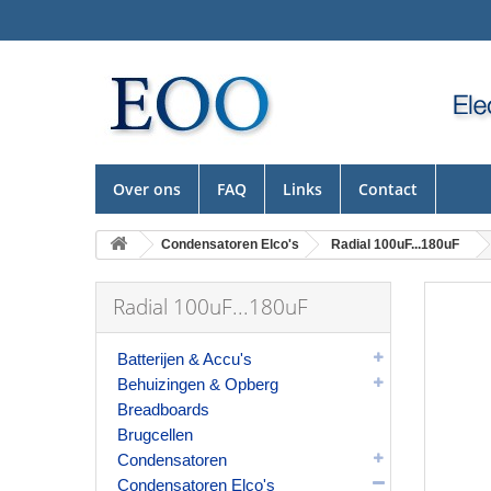
Over ons
FAQ
Links
Contact
Condensatoren Elco's
Radial 100uF...180uF
Radial 100uF...180uF
Batterijen & Accu's
Behuizingen & Opberg
Breadboards
Brugcellen
Condensatoren
Condensatoren Elco's