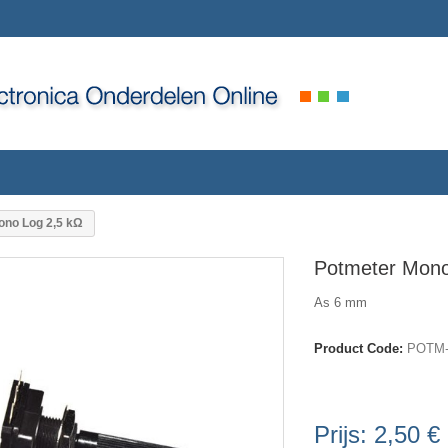
ono Log 2,5 kΩ
Potmeter Mono
As 6 mm
Product Code:
POTM-m
Prijs:
2,50 €