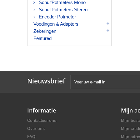
SchuifPotmeters Mono
SchuifPotmeters Stereo
Encoder Potmeter
Voedingen & Adapters
Zekeringen
Featured
Nieuwsbrief
Informatie
Mijn a
Contacteer ons
Mijn best
Over ons
Mijn credi
FAQ
Mijn adre