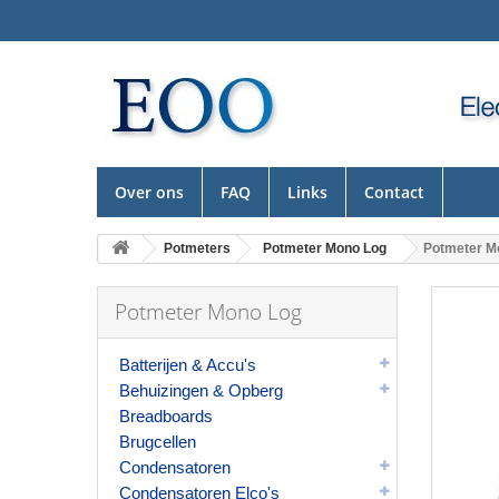
Over ons
FAQ
Links
Contact
Potmeters
Potmeter Mono Log
Potmeter M
Potmeter Mono Log
Batterijen & Accu's
Behuizingen & Opberg
Breadboards
Brugcellen
Condensatoren
Condensatoren Elco's