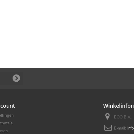
ccount
Winkelinfor
ellingen
EOO B.V., 
tnota's
E-mail:
inf
ssen