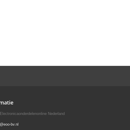
matie
Electronicaonderdelenonline Nederland
o@eoo-bv.nl