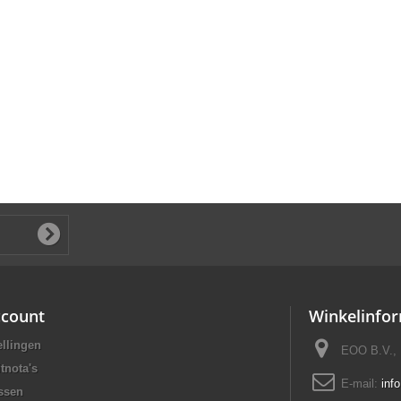
ccount
Winkelinfor
ellingen
EOO B.V., 
tnota's
E-mail:
inf
ssen