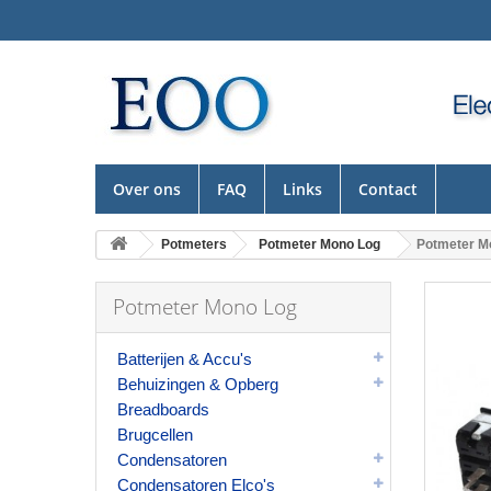
Over ons
FAQ
Links
Contact
Potmeters
Potmeter Mono Log
Potmeter M
Potmeter Mono Log
Batterijen & Accu's
Behuizingen & Opberg
Breadboards
Brugcellen
Condensatoren
Condensatoren Elco's