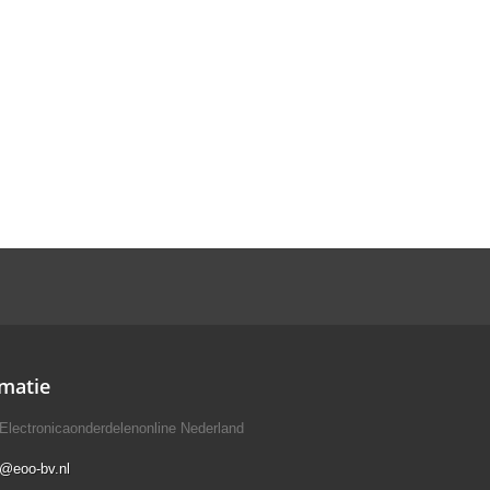
matie
Electronicaonderdelenonline Nederland
o@eoo-bv.nl