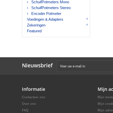
SchuifPotmeters Mono
SchuifPotmeters Stereo
Encoder Potmeter
Voedingen & Adapters
Zekeringen
Featured
Nieuwsbrief
Informatie
Mijn a
Contacteer ons
Mijn best
Over ons
Mijn credi
FAQ
Mijn adre