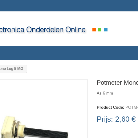
ono Log 5 MΩ
Potmeter Mon
As 6 mm
Product Code:
POTM-
Prijs:
2,60 €