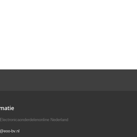
matie
Electronicaonderdelenonline Nederland
o@eoo-bv.nl