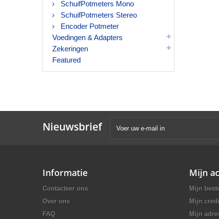
SchuifPotmeters Mono
SchuifPotmeters Stereo
Encoder Potmeter
Voedingen & Adapters
Zekeringen
Featured
Nieuwsbrief
Informatie
Mijn a
Contacteer ons
Mijn best
Over ons
Mijn credi
FAQ
Mijn adre