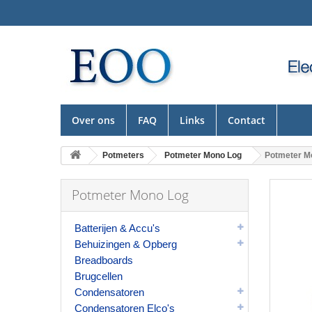
Over ons
FAQ
Links
Contact
Potmeters
Potmeter Mono Log
Potmeter M
Potmeter Mono Log
Batterijen & Accu's
Behuizingen & Opberg
Breadboards
Brugcellen
Condensatoren
Condensatoren Elco's