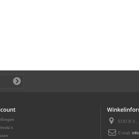
ccount
Winkelinfor
ellingen
EOO B.V., 
tnota's
E-mail:
inf
ssen