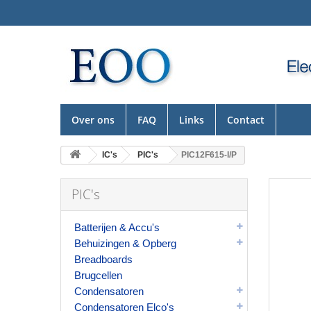
Over ons
FAQ
Links
Contact
IC's
PIC's
PIC12F615-I/P
PIC's
Batterijen & Accu's
Behuizingen & Opberg
Breadboards
Brugcellen
Condensatoren
Condensatoren Elco's