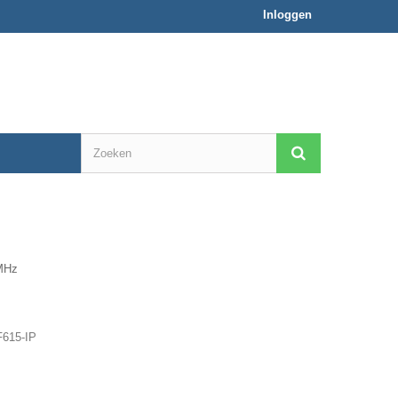
Inloggen
MHz
615-IP