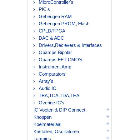
MicroController's
PIC's
Geheugen RAM
Geheugen PROM, Flash
CPLD/FPGA
DAC & ADC
Drivers,Recievers & Interfaces
Opamps Bipolar
Opamps FET-CMOS
Instrument Amp
Comparators
Array's
Audio IC
TBA,TCA,TDA,TEA
Overige IC's
IC Voeten & DIP Connect
Knoppen
Koelmateriaal
Kristallen, Oscillatoren
Lampjes