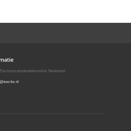
matie
Electronicaonderdelenonline Nederland
o@eoo-bv.nl