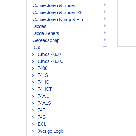
Connectoren & Snoer
Connectoren & Snoer RF
Connectoren Krimp & Pin
Diodes
Diode Zeners
Gereedschap
IC's
Cmos 4000
Cmos 40000
7400
74LS
74HC
74HCT
74A...
74ALS
74F
74S
ECL
0verige Logic