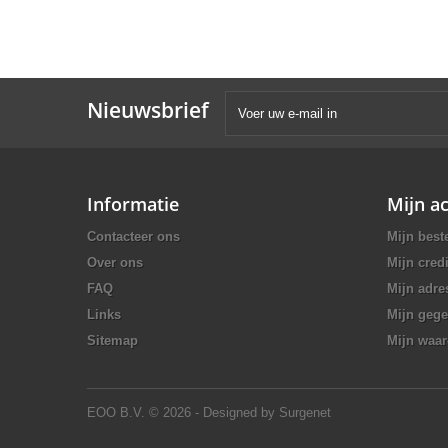
Nieuwsbrief
Informatie
Mijn a
Contacteer ons
Mijn best
Over ons
Mijn credi
FAQ
Mijn adre
Links
Mijn geg
Sitemap
Mijn waa
EOO B.V.
© 2026 - Designed by Surgenet