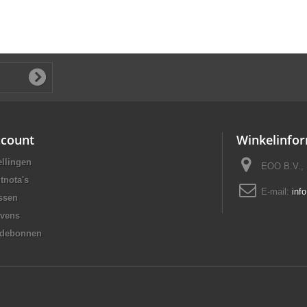
ccount
Winkelinfor
ellingen
EOO B.V., 
tnota's
E-mail:
inf
ssen
evens
rdebonnen