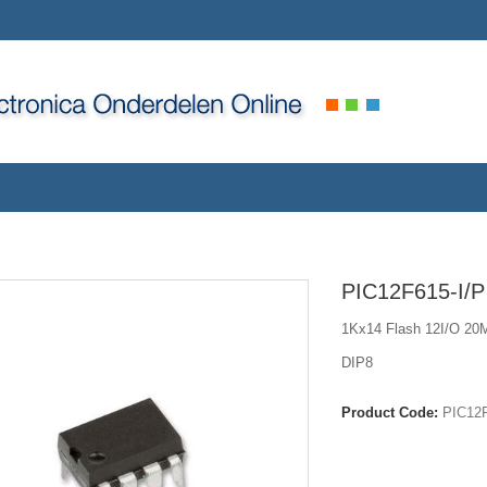
PIC12F615-I/P
1Kx14 Flash 12I/O 20
DIP8
Product Code:
PIC12F