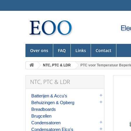
Over ons
FAQ
Links
Contact
NTC, PTC & LDR
PTC voor Temperatuur Beperki
NTC, PTC & LDR
Batterijen & Accu's
Behuizingen & Opberg
Breadboards
Brugcellen
Condensatoren
Condensatoren Elco's