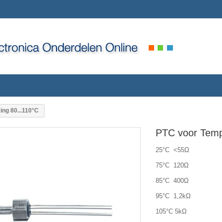
ng 80...110°C
PTC voor Temp
25°C <55Ω
75°C 120Ω
85°C 400Ω
95°C 1,2kΩ
105°C 5kΩ