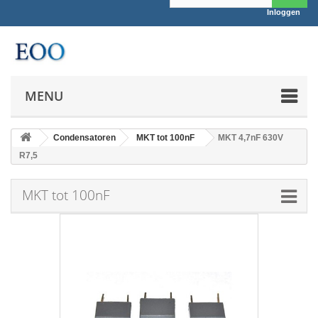
Inloggen
MENU
Condensatoren
MKT tot 100nF
MKT 4,7nF 630V
R7,5
MKT tot 100nF