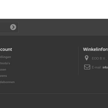
ccount
Winkelinfor
ellingen
EOO B.V., 
tnota's
E-mail:
inf
ssen
evens
rdebonnen