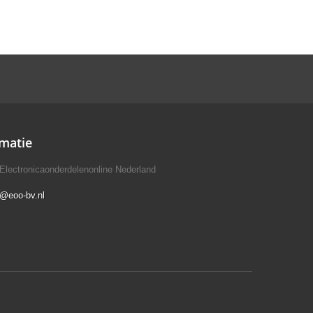
matie
Electronicaonderdelenonline Nederland
o@eoo-bv.nl