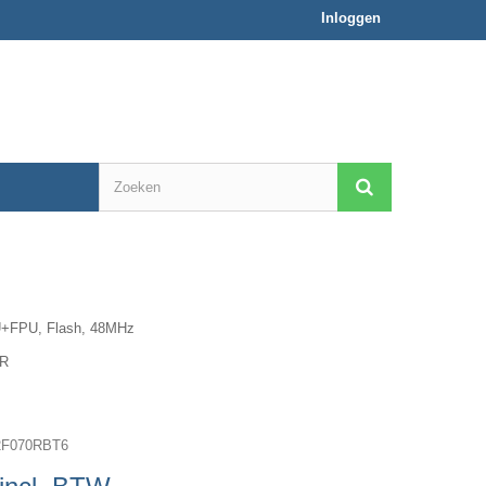
Inloggen
U+FPU, Flash, 48MHz
TR
F070RBT6