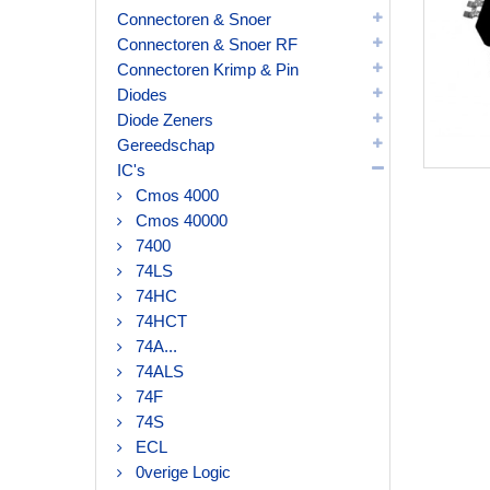
Connectoren & Snoer
Connectoren & Snoer RF
Connectoren Krimp & Pin
Diodes
Diode Zeners
Gereedschap
IC's
Cmos 4000
Cmos 40000
7400
74LS
74HC
74HCT
74A...
74ALS
74F
74S
ECL
0verige Logic