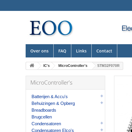
Over ons
FAQ
Links
Contact
IC's
MicroController's
STM32F070R
MicroController's
Batterijen & Accu's
Behuizingen & Opberg
Breadboards
Brugcellen
Condensatoren
Condensatoren Elco's