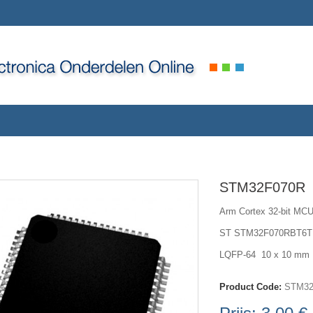
STM32F070R
Arm Cortex 32-bit MC
ST STM32F070RBT6
LQFP-64 10 x 10 mm
Product Code:
STM32