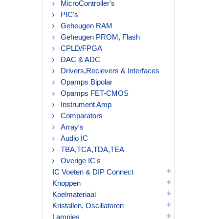
MicroController's
PIC's
Geheugen RAM
Geheugen PROM, Flash
CPLD/FPGA
DAC & ADC
Drivers,Recievers & Interfaces
Opamps Bipolar
Opamps FET-CMOS
Instrument Amp
Comparators
Array's
Audio IC
TBA,TCA,TDA,TEA
Overige IC's
IC Voeten & DIP Connect
Knoppen
Koelmateriaal
Kristallen, Oscillatoren
Lampjes