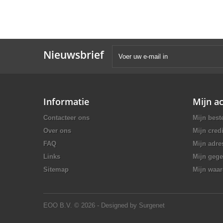
Nieuwsbrief
Informatie
Mijn a
Contacteer ons
Mijn best
Over ons
Mijn credi
FAQ
Mijn adre
Links
Mijn geg
Sitemap
Mijn waa
EOO B.V.
© 2026 - Designed by Surgenet