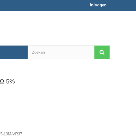
Inloggen
MΩ 5%
5-10M-VR37