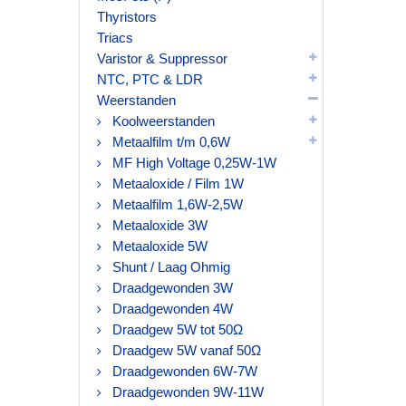
Thyristors
Triacs
Varistor & Suppressor
NTC, PTC & LDR
Weerstanden
Koolweerstanden
Metaalfilm t/m 0,6W
MF High Voltage 0,25W-1W
Metaaloxide / Film 1W
Metaalfilm 1,6W-2,5W
Metaaloxide 3W
Metaaloxide 5W
Shunt / Laag Ohmig
Draadgewonden 3W
Draadgewonden 4W
Draadgew 5W tot 50Ω
Draadgew 5W vanaf 50Ω
Draadgewonden 6W-7W
Draadgewonden 9W-11W