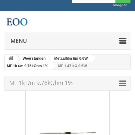
Inloggen
MENU
Weerstanden
Metaalfilm t/m 0,6W
MF 1k t/m 9,76kOhm 1%
MF 1,47 kΩ 0,6W
MF 1k t/m 9,76kOhm 1%