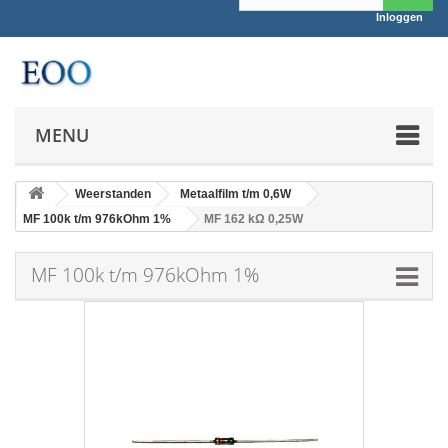
Inloggen
MENU
Weerstanden
Metaalfilm t/m 0,6W
MF 100k t/m 976kOhm 1%
MF 162 kΩ 0,25W
MF 100k t/m 976kOhm 1%