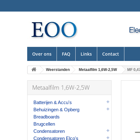
Over ons
FAQ
Links
Contact
Weerstanden
Metaalfilm 1,6W-2,5W
MF 0,4
Metaalfilm 1,6W-2,5W
Batterijen & Accu's
Behuizingen & Opberg
Breadboards
Brugcellen
Condensatoren
Condensatoren Elco's