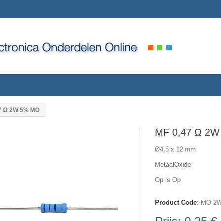
7 Ω 2W 5% MO
MF 0,47 Ω 2
Ø4,5 x 12 mm
MetaalOxide
Op is Op
Product Code:
MO-2W