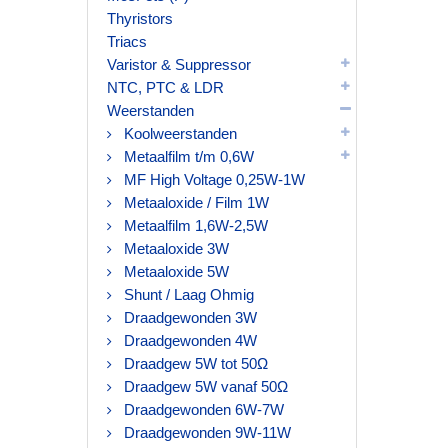
Thyristors
Triacs
Varistor & Suppressor
NTC, PTC & LDR
Weerstanden
Koolweerstanden
Metaalfilm t/m 0,6W
MF High Voltage 0,25W-1W
Metaaloxide / Film 1W
Metaalfilm 1,6W-2,5W
Metaaloxide 3W
Metaaloxide 5W
Shunt / Laag Ohmig
Draadgewonden 3W
Draadgewonden 4W
Draadgew 5W tot 50Ω
Draadgew 5W vanaf 50Ω
Draadgewonden 6W-7W
Draadgewonden 9W-11W