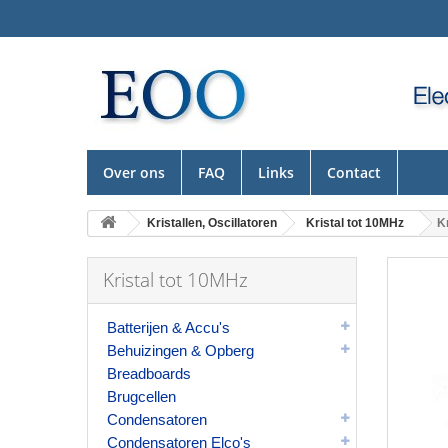
Over ons
FAQ
Links
Contact
Kristallen, Oscillatoren
Kristal tot 10MHz
K
Kristal tot 10MHz
Batterijen & Accu's
Behuizingen & Opberg
Breadboards
Brugcellen
Condensatoren
Condensatoren Elco's