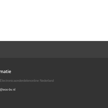
matie
Electronicaonderdelenonline Nederland
o@eoo-bv.nl