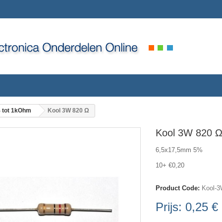
 tot 1kOhm
Kool 3W 820 Ω
Kool 3W 820 
6,5x17,5mm 5%
10+ €0,20
Product Code:
Kool-3
Prijs:
0,25 €