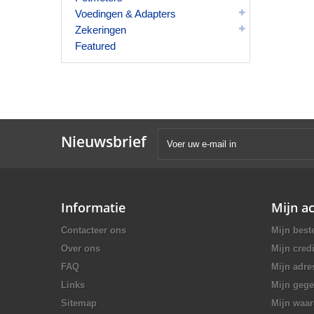
Voedingen & Adapters
Zekeringen
Featured
Nieuwsbrief
Informatie
Mijn a
Contacteer ons
Mijn best
Over ons
Mijn credi
FAQ
Mijn adre
Links
Mijn geg
Sitemap
Mijn waa