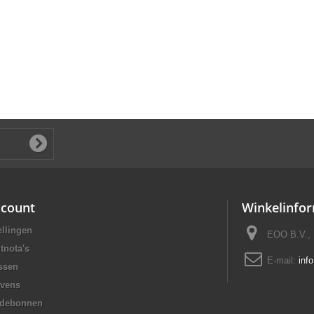
ccount
Winkelinfor
ellingen
EOO B.V., 
tnota's
E-mail:
inf
ssen
evens
rdebonnen