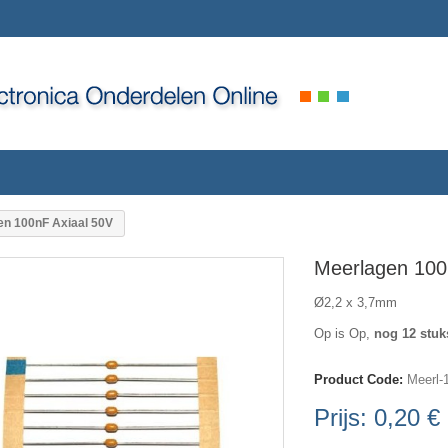
en 100nF Axiaal 50V
Meerlagen 100
Ø2,2 x 3,7mm
Op is Op,
nog 12 stuk
Product Code:
Meerl-
Prijs:
0,20 €