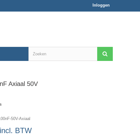
Inloggen
nF Axiaal 50V
s
100nF-50V-Axiaal
incl. BTW