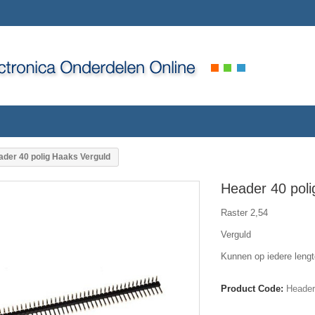
ader 40 polig Haaks Verguld
Header 40 poli
Raster 2,54
Verguld
Kunnen op iedere lengt
Product Code:
Header