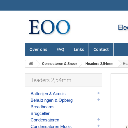
Over ons
FAQ
Links
Contact
Connectoren & Snoer
Headers 2,54mm
He
Headers 2,54mm
Batterijen & Accu's
Behuizingen & Opberg
Breadboards
Brugcellen
Condensatoren
Condensatoren Elco's