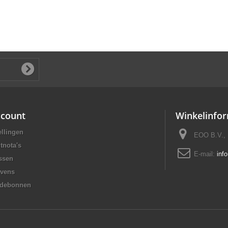
ccount
Winkelinfor
ellingen
EOO B.V., 
tnota's
E-mail:
inf
ssen
evens
rdebonnen