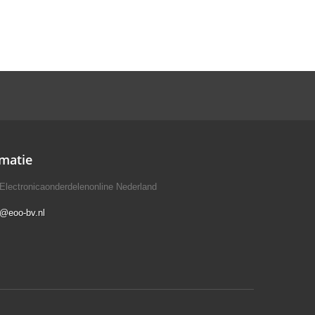
matie
Electronicaonderdelenonline Nederland
o@eoo-bv.nl