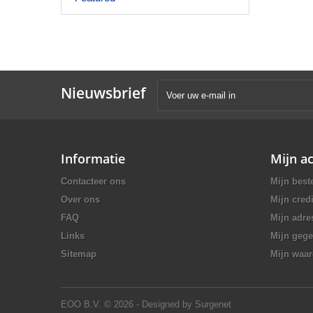
Nieuwsbrief
Informatie
Mijn a
Contacteer ons
Mijn best
Over ons
Mijn credi
FAQ
Mijn adre
Links
Mijn geg
Sitemap
Mijn waa
EOO B.V.
© 2026 - Designed by Surgenet