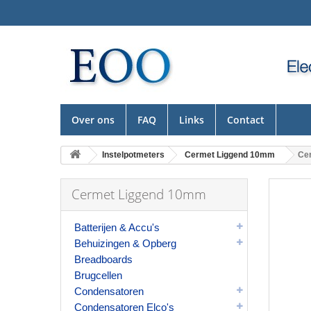
Over ons
FAQ
Links
Contact
Instelpotmeters
Cermet Liggend 10mm
Cer
Cermet Liggend 10mm
Batterijen & Accu's
Behuizingen & Opberg
Breadboards
Brugcellen
Condensatoren
Condensatoren Elco's