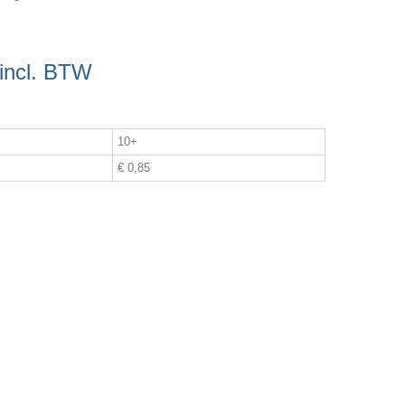
incl. BTW
10+
€ 0,85