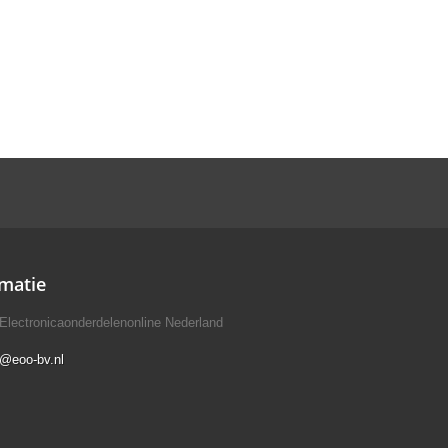
matie
Electronicaonderdelenonline Nederland
o@eoo-bv.nl