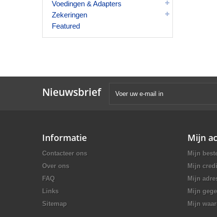
Voedingen & Adapters
Zekeringen
Featured
Nieuwsbrief
Informatie
Mijn a
Contacteer ons
Mijn best
Over ons
Mijn credi
FAQ
Mijn adre
Links
Mijn geg
Sitemap
Mijn waa