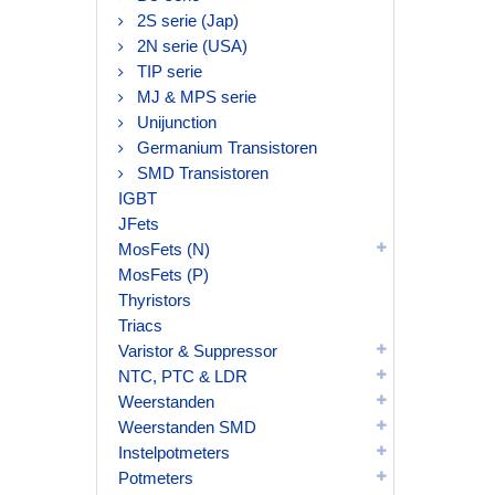
2S serie (Jap)
2N serie (USA)
TIP serie
MJ & MPS serie
Unijunction
Germanium Transistoren
SMD Transistoren
IGBT
JFets
MosFets (N)
MosFets (P)
Thyristors
Triacs
Varistor & Suppressor
NTC, PTC & LDR
Weerstanden
Weerstanden SMD
Instelpotmeters
Potmeters