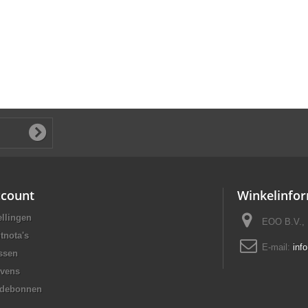
ccount
Winkelinfor
ellingen
EOO B.V., 
tnota's
E-mail:
inf
ssen
evens
rdebonnen