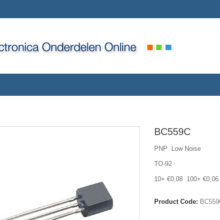
BC559C
PNP Low Noise
TO-92
10+ €0,08 100+ €0,06
Product Code:
BC559