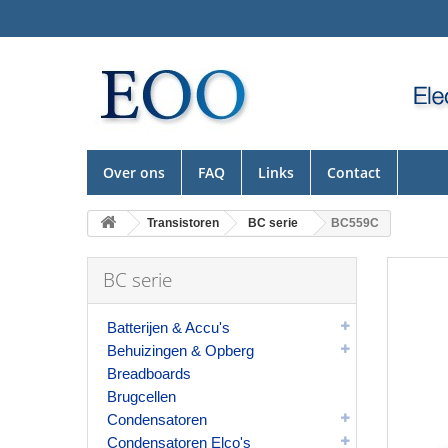
Over ons
FAQ
Links
Contact
Transistoren
BC serie
BC559C
BC serie
Batterijen & Accu's
Behuizingen & Opberg
Breadboards
Brugcellen
Condensatoren
Condensatoren Elco's