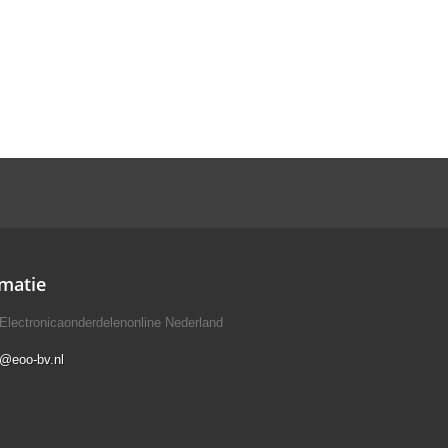
matie
Electronicaonderdelenonline Nederland
o@eoo-bv.nl