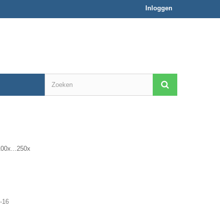
Inloggen
0x...250x
-16