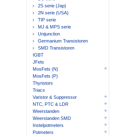
2S serie (Jap)
2N serie (USA)
TIP serie
MJ & MPS serie
Unijunction
Germanium Transistoren
SMD Transistoren
IGBT
JFets
MosFets (N)
MosFets (P)
Thyristors
Triacs
Varistor & Suppressor
NTC, PTC & LDR
Weerstanden
Weerstanden SMD
Instelpotmeters
Potmeters