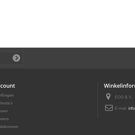
ccount
Winkelinfor
ellingen
EOO B.V., 
tnota's
E-mail:
inf
ssen
evens
rdebonnen