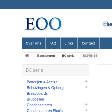
Over ons
FAQ
Links
Contact
Transistoren
BC serie
BCP56-16
BC serie
Batterijen & Accu's
Behuizingen & Opberg
Breadboards
Brugcellen
Condensatoren
Condensatoren Elco's