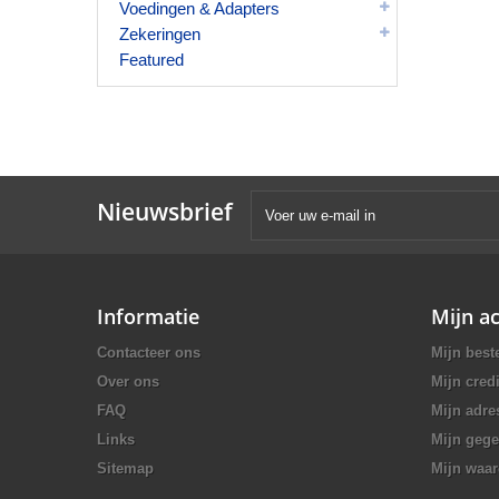
Voedingen & Adapters
Zekeringen
Featured
Nieuwsbrief
Informatie
Mijn a
Contacteer ons
Mijn best
Over ons
Mijn credi
FAQ
Mijn adre
Links
Mijn geg
Sitemap
Mijn waa