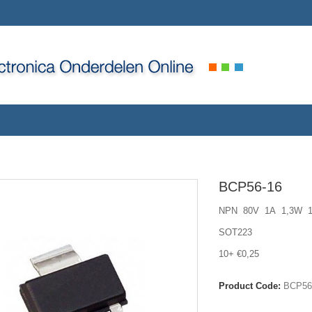
BCP56-16
NPN 80V 1A 1,3W 10
SOT223
10+ €0,25
Product Code:
BCP56