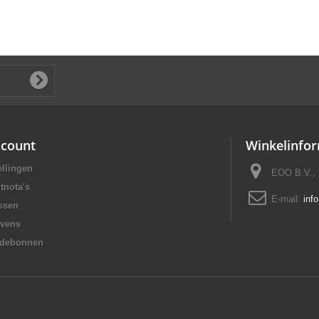
ccount
Winkelinfor
ellingen
EOO B.V., 
tnota's
E-mail:
inf
ssen
evens
rdebonnen