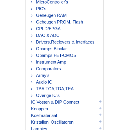
MicroController's
PIC's
Geheugen RAM
Geheugen PROM, Flash
CPLD/FPGA
DAC & ADC
Drivers,Recievers & Interfaces
Opamps Bipolar
Opamps FET-CMOS
Instrument Amp
Comparators
Array's
Audio IC
TBA,TCA,TDA,TEA
Overige IC's
IC Voeten & DIP Connect
Knoppen
Koelmateriaal
Kristallen, Oscillatoren
Lampjes