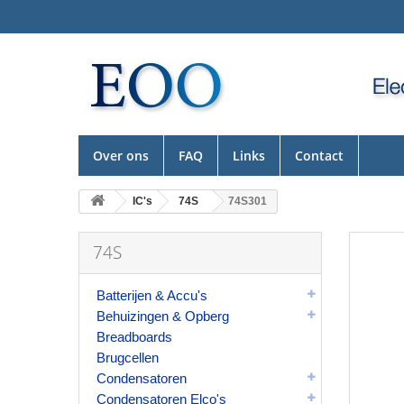
Over ons
FAQ
Links
Contact
IC's
74S
74S301
74S
Batterijen & Accu's
Behuizingen & Opberg
Breadboards
Brugcellen
Condensatoren
Condensatoren Elco's