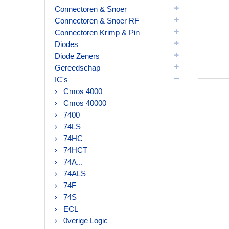
Connectoren & Snoer
Connectoren & Snoer RF
Connectoren Krimp & Pin
Diodes
Diode Zeners
Gereedschap
IC's
Cmos 4000
Cmos 40000
7400
74LS
74HC
74HCT
74A...
74ALS
74F
74S
ECL
0verige Logic