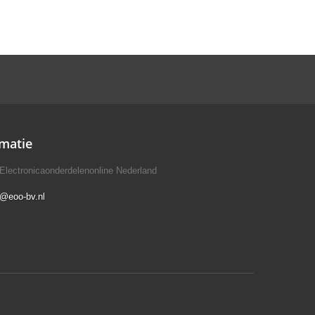
matie
Electronicaonderdelenonline Nederland
o@eoo-bv.nl