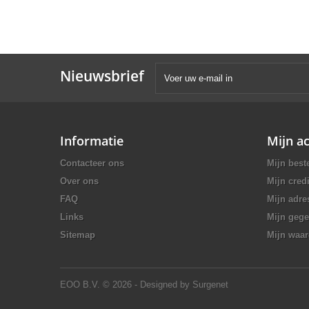
Nieuwsbrief
Informatie
Mijn a
Contacteer ons
Mijn best
Over ons
Mijn credi
FAQ
Mijn adre
Links
Mijn geg
Sitemap
Mijn waa
EOO B.V.
© 2026 - Designed by Surgenet