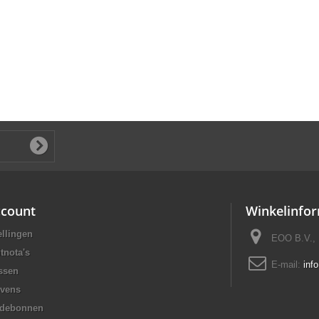
ccount
Winkelinfor
ellingen
EOO B.V., 
tnota's
E-mail:
inf
ssen
evens
rdebonnen