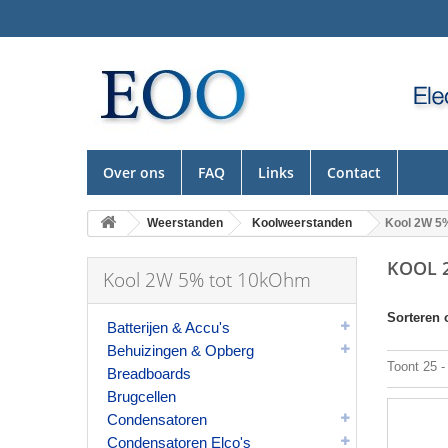
Over ons
FAQ
Links
Contact
Weerstanden
Koolweerstanden
Kool 2W 5
KOOL 
Kool 2W 5% tot 10kOhm
Sorteren 
Batterijen & Accu's
Behuizingen & Opberg
Toont 25 -
Breadboards
Brugcellen
Condensatoren
Condensatoren Elco's