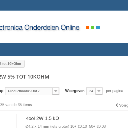
% tot 10kOhm
2W 5% TOT 10KOHM
op
Weergeven
per pagina
Productnaam: A tot Z
24
 35 van de 35 items
Vori
Kool 2W 1,5 kΩ
Ø4,2 x 14 mm (iets groter) 10+ €0,10 50+ €0,08