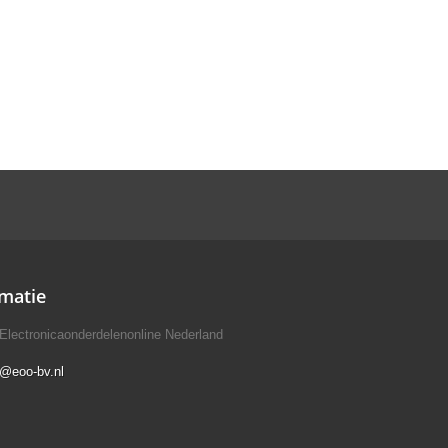
matie
Electronicaonderdelenonline Nederland
o@eoo-bv.nl