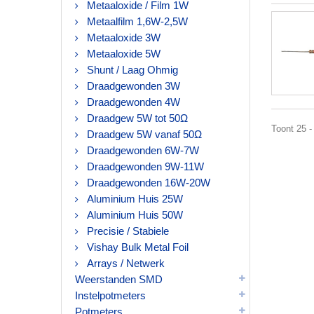
Metaaloxide / Film 1W
Metaalfilm 1,6W-2,5W
Metaaloxide 3W
Metaaloxide 5W
Shunt / Laag Ohmig
Draadgewonden 3W
Draadgewonden 4W
Draadgew 5W tot 50Ω
Toont 25 -
Draadgew 5W vanaf 50Ω
Draadgewonden 6W-7W
Draadgewonden 9W-11W
Draadgewonden 16W-20W
Aluminium Huis 25W
Aluminium Huis 50W
Precisie / Stabiele
Vishay Bulk Metal Foil
Arrays / Netwerk
Weerstanden SMD
Instelpotmeters
Potmeters