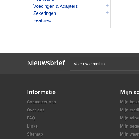
Voedingen & Adapters
Zekeringen
Featured
Nieuwsbrief
Informatie
Mijn a
Contacteer ons
Mijn best
Over ons
Mijn credi
FAQ
Mijn adre
Links
Mijn geg
Sitemap
Mijn waa