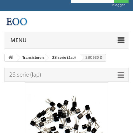
Inloggen
MENU
Transistoren
2S serie (Jap)
2SC930 D
2S serie (Jap)