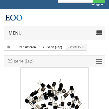
Inloggen
MENU
Transistoren
2S serie (Jap)
2SC945 K
2S serie (Jap)