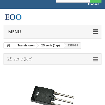
Inloggen
MENU
Transistoren
2S serie (Jap)
2SD998
2S serie (Jap)