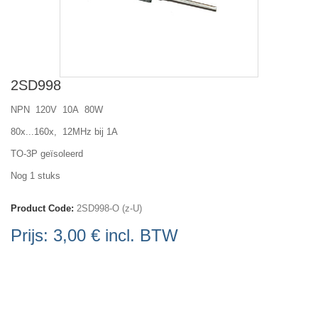
2SD998
NPN 120V 10A 80W
80x...160x, 12MHz bij 1A
TO-3P geïsoleerd
Nog 1 stuks
Product Code:
2SD998-O (z-U)
Prijs:
3,00 €
incl. BTW